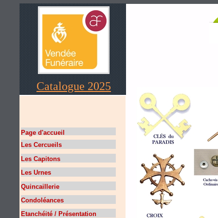
Catalogue 2025
Page d'accueil
Les Cercueils
Les Capitons
Les Urnes
Quincaillerie
Condoléances
Etanchéité / Présentation