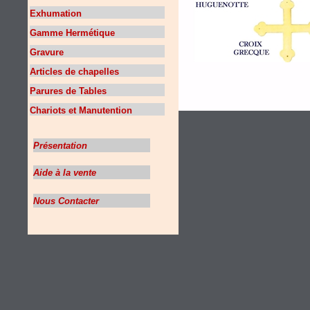
Exhumation
Gamme Hermétique
Gravure
Articles de chapelles
Parures de Tables
Chariots et Manutention
Présentation
Aide à la vente
Nous Contacter