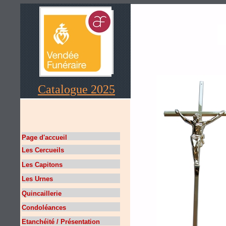
Catalogue 2025
Page d'accueil
Les Cercueils
Les Capitons
Les Urnes
Quincaillerie
Condoléances
Etanchéité / Présentation