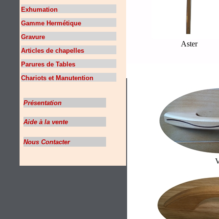
Exhumation
Gamme Hermétique
Gravure
Aster
Articles de chapelles
Parures de Tables
Chariots et Manutention
Présentation
Aide à la vente
Nous Contacter
V